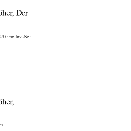
öher, Der
49,0 cm Inv.-Nr.:
öher,
77