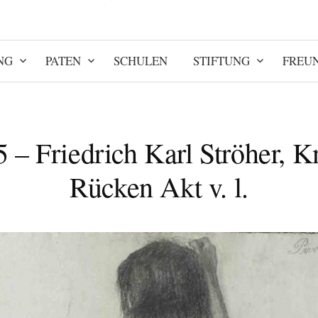
NG
PATEN
SCHULEN
STIFTUNG
FREU
5 – Friedrich Karl Ströher, 
Rücken Akt v. l.