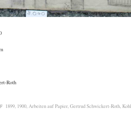
0
cm
ert-Roth
1899
,
1900
,
Arbeiten auf Papier
,
Gertrud Schwickert-Roth
,
Koh