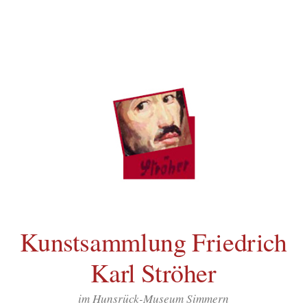
Inhalt
Zum
springen
Inhalt
überspringen
Kunstsammlung Friedrich
Karl Ströher
im Hunsrück-Museum Simmern