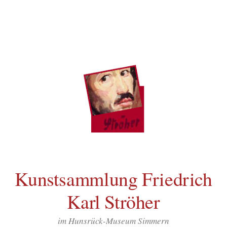
Inhalt
Zum
springen
Inhalt
überspringen
Kunstsammlung Friedrich
Karl Ströher
im Hunsrück-Museum Simmern