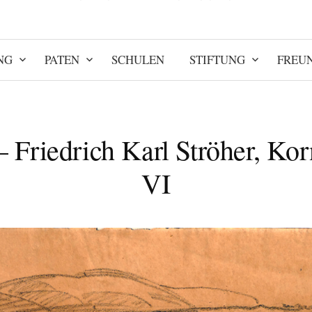
NG
PATEN
SCHULEN
STIFTUNG
FREU
– Friedrich Karl Ströher, Ko
VI