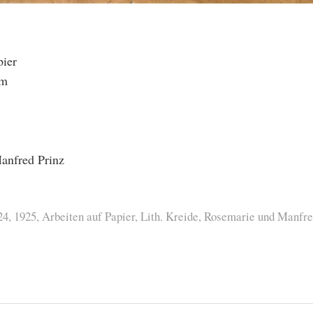
pier
cm
anfred Prinz
24
,
1925
,
Arbeiten auf Papier
,
Lith. Kreide
,
Rosemarie und Manfre