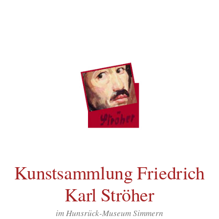
Inhalt
Zum
springen
Inhalt
überspringen
Kunstsammlung Friedrich
Karl Ströher
im Hunsrück-Museum Simmern