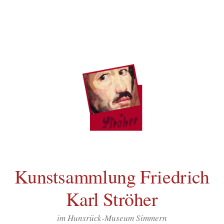
Inhalt
Zum
springen
Inhalt
überspringen
Kunstsammlung Friedrich
Karl Ströher
im Hunsrück-Museum Simmern