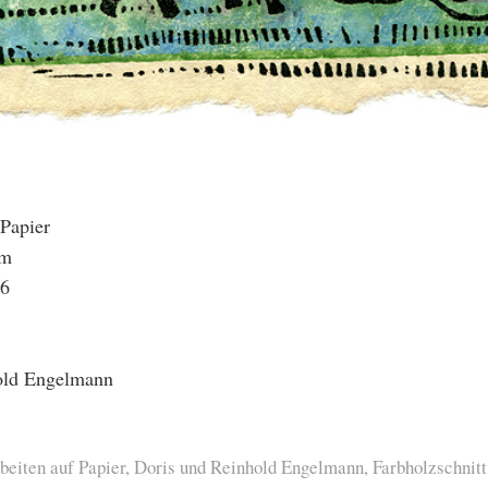
 Papier
cm
16
old Engelmann
beiten auf Papier
,
Doris und Reinhold Engelmann
,
Farbholzschnitt