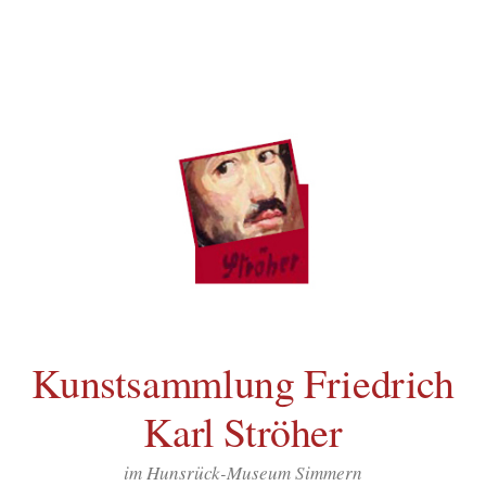
Inhalt
Zum
springen
Inhalt
überspringen
Kunstsammlung Friedrich
Karl Ströher
im Hunsrück-Museum Simmern