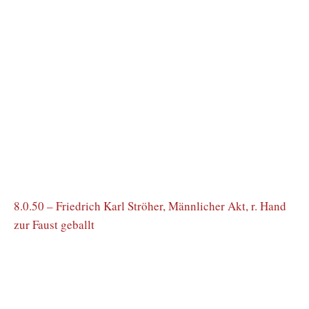
zur Faust geballt
8.0.50r – Friedrich Karl Ströher, Weiblicher Halbakt
8.0.53 – Friedrich Karl Ströher, Männlicher Akt
8.0.55 – Friedrich Karl Ströher, Männlicher Seitenakt v. r.
mit hinter d. Kopf verschränkten Händen
8.0.56 – Friedrich Karl Ströher, Männlicher Akt
8.0.57 – Friedrich Karl Ströher, Männlicher Akt
8.0.58 – Friedrich Karl Ströher, Männlicher Akt, vor der
Wand stehend, v. links
8.0.59 – Friedrich Karl Ströher, Männlicher Akt mit über
den Kopf erhobenen Händen