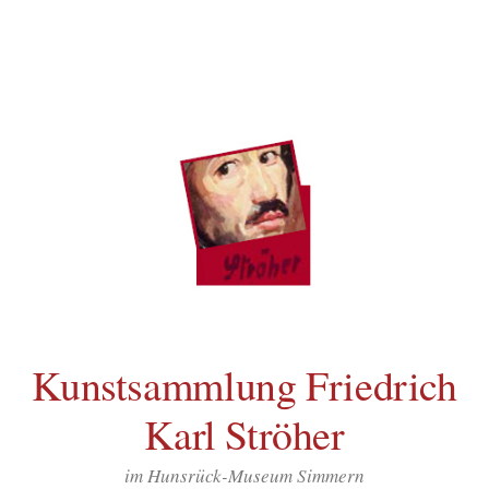
Inhalt
Zum
springen
Inhalt
überspringen
Kunstsammlung Friedrich
Karl Ströher
im Hunsrück-Museum Simmern