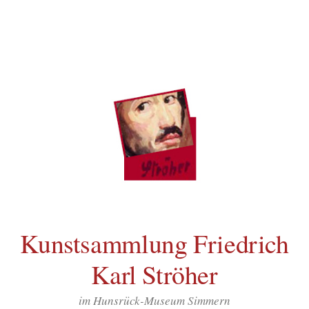
Inhalt
Zum
springen
Inhalt
überspringen
Kunstsammlung Friedrich
Karl Ströher
im Hunsrück-Museum Simmern