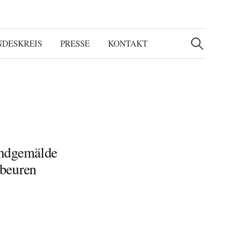
Suchen
nach:
NDESKREIS
PRESSE
KONTAKT
andgemälde
nbeuren