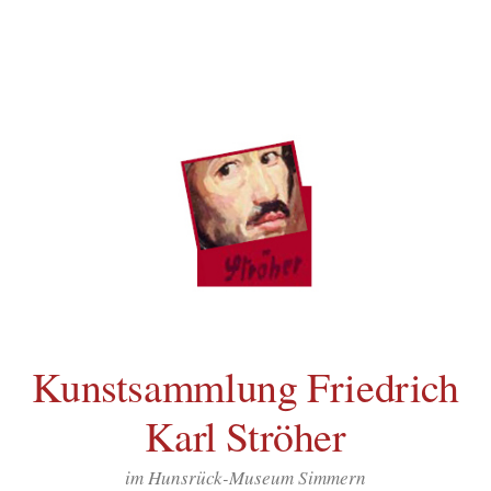
Inhalt
Zum
springen
Inhalt
überspringen
Kunstsammlung Friedrich
Karl Ströher
im Hunsrück-Museum Simmern