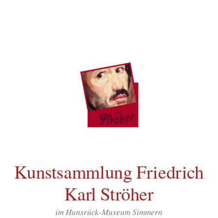
Inhalt
Zum
springen
Inhalt
überspringen
Kunstsammlung Friedrich
Karl Ströher
im Hunsrück-Museum Simmern