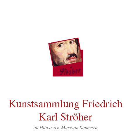
Inhalt
Zum
springen
Inhalt
überspringen
Kunstsammlung Friedrich
Karl Ströher
im Hunsrück-Museum Simmern