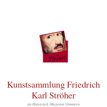
Inhalt
Zum
springen
Inhalt
überspringen
Kunstsammlung Friedrich
Karl Ströher
im Hunsrück-Museum Simmern