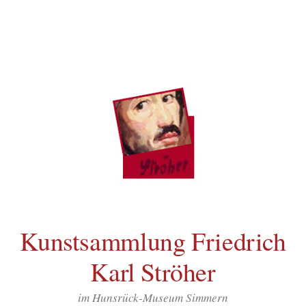
Inhalt
Zum
springen
Inhalt
überspringen
Kunstsammlung Friedrich
Karl Ströher
im Hunsrück-Museum Simmern