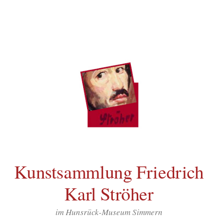
Inhalt
Zum
springen
Inhalt
überspringen
Kunstsammlung Friedrich
Karl Ströher
im Hunsrück-Museum Simmern