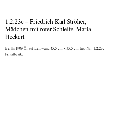
1.3.25 – Friedrich Karl Ströher, Mädchen
mit grüner Schärpe
Berlin, um 1916 Öl auf Leinwand 80,0 cm x 65,5 cm Inv.-Nr.:
1.3.25 Leihgabe an das Landesmuseum Mainz Bildpaten: Heide und
Kurt Hammen
1.2.12 – Friedrich Karl Ströher,
Liegender Akt vor dunklem Hintergrund