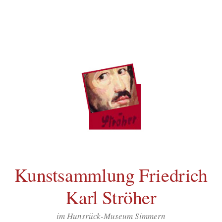
Inhalt
Zum
springen
Inhalt
überspringen
Kunstsammlung Friedrich
Karl Ströher
im Hunsrück-Museum Simmern