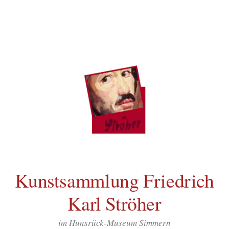
Inhalt
Zum
springen
Inhalt
überspringen
Kunstsammlung Friedrich
Karl Ströher
im Hunsrück-Museum Simmern