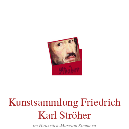
Inhalt
Zum
springen
Inhalt
überspringen
Kunstsammlung Friedrich
Karl Ströher
im Hunsrück-Museum Simmern