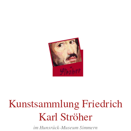
Inhalt
Zum
springen
Inhalt
überspringen
Kunstsammlung Friedrich
Karl Ströher
im Hunsrück-Museum Simmern