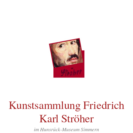
Inhalt
Zum
springen
Inhalt
überspringen
Kunstsammlung Friedrich
Karl Ströher
im Hunsrück-Museum Simmern