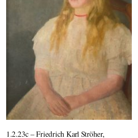
1.2.23c – Friedrich Karl Ströher,