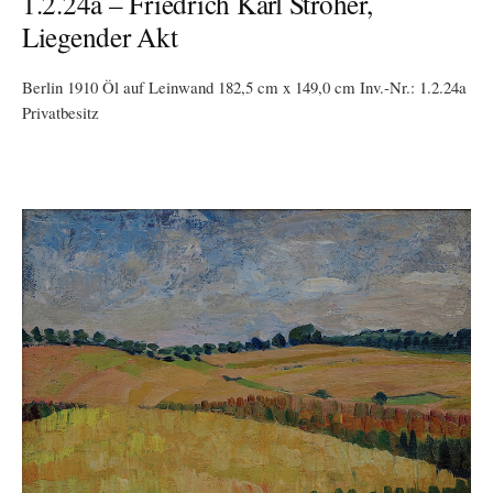
1.2.24a – Friedrich Karl Ströher,
Liegender Akt
Berlin 1910 Öl auf Leinwand 182,5 cm x 149,0 cm Inv.-Nr.: 1.2.24a
Privatbesitz