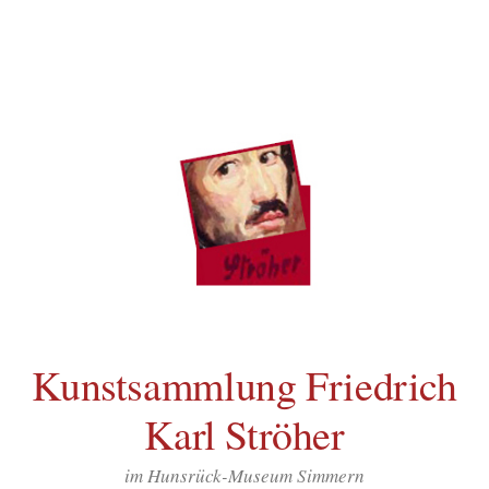
Inhalt
Zum
springen
Inhalt
überspringen
Kunstsammlung Friedrich
Karl Ströher
im Hunsrück-Museum Simmern