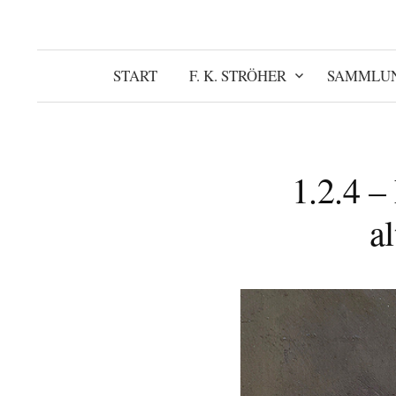
START
F. K. STRÖHER
SAMMLU
1.2.4 –
a