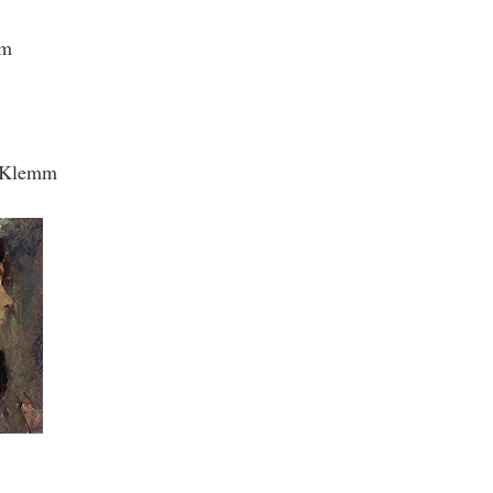
cm
s Klemm